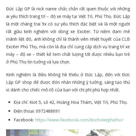
Đức Lập GP là nick name chắc chắn rất quen thuộc với những
ai yêu thích trang trí – độ xe máy tại Việt Trì, Phú Thọ. Đức Lập
là một chàng trai 9x có sự yêu thích đặc biệt và là một người
rất giầu kinh nghiệm với dòng xe Exciter. Từ niềm đam mê
mãnh liệt đó, anh không chỉ là thành viên nhiệt huyết của CLB
Exciter Phú Thọ, mà còn là địa chỉ cung cấp dịch vụ trang trí xe
máy – độ xe – thiết kế tem chất lượng tốt được nhiều bạn trẻ
ở Phú Thọ tin tưởng và lựa chọn.
Kinh nghiệm là điều không hề thiếu ở Đức Lập, đến với Đức
Lập GP shop để được đón nhận những ý tưởng, sáng tạo thú
vị dành cho chiếc mô-tô của bạn với chi phí phù hợp nhất.
Địa chỉ: Kiot 5, số 42, Hoàng Hoa Thám, Việt Trì, Phú Thọ.
Điện thoại: 0972488691
Facebook:
https://www.facebook.com/dochoixephutho/